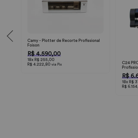
Camy - Plotter de Recorte Profissional
Foison
R$ 4.590,00
18x
R$ 255,00
C24 PRO
R$ 4.222,80
via Pix
Profissi
R$ 6.
18x
R$ 3
R$ 6.15