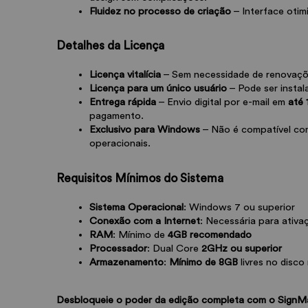
Fluidez no processo de criação
 – Interface oti
Detalhes da Licença
Licença vitalícia
 – Sem necessidade de renovaçõ
Licença para um único usuário
 – Pode ser insta
Entrega rápida
 – Envio digital por e-mail em 
até 1
pagamento.
Exclusivo para Windows
 – Não é compatível co
operacionais.
Requisitos Mínimos do Sistema
Sistema Operacional
: Windows 7 ou superior
Conexão com a Internet
: Necessária para ativa
RAM
: Mínimo de 
4GB recomendado
Processador
: Dual Core 
2GHz ou superior
Armazenamento
: 
Mínimo de 8GB
 livres no disco 
Desbloqueie o poder da edição completa com o SignMa