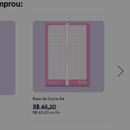
mprou:
Kit 
R$ 
Base de Corte A4
R$ 46,20
R$ 42,50
via Pix