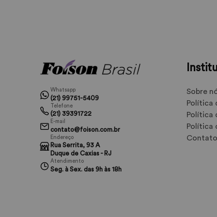
Instit
Whatsapp
Sobre n
(21) 99751-5409
Política
Telefone
(21) 39391722
Política
E-mail
Política
contato@foison.com.br
Contat
Endereço
Rua Serrita, 93 A
Duque de Caxias - RJ
Atendimento
Seg. à Sex. das 9h às 18h