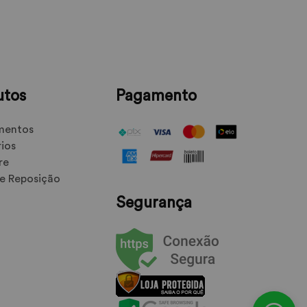
utos
Pagamento
mentos
ios
re
e Reposição
Segurança