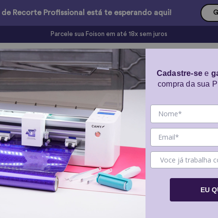
 de Recorte Profissional está te esperando aqui!
G
A Plotter de Recorte Profissional perfeita para você
os
Software
Peças de Reposição
Cursos
Cadastre-se
e
g
compra da sua Pl
Software
Software
PRO
EU 
R$ 899,