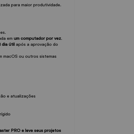
mizada para maior produtividade.
es.
lada em 
um computador por vez
.
 dia útil
 após a aprovação do 
m macOS ou outros sistemas 
ção e atualizações
rígido
ster PRO e leve seus projetos