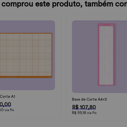
comprou este produto, também co
Corte A1
Base de Corte A4x3
0,00
R$ 107,80
,60
via Pix
R$ 99,18
via Pix