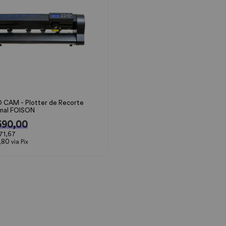
 CAM - Plotter de Recorte
onal FOISON
690,00
71,67
4,80
via Pix