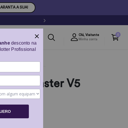
ARANTA A SUA!
0
Olá,
Visitante
Minha conta
anhe
desconto na
otter Profissional
Software SignMaster V5 PRO
 SignMaster V5
QUERO
00