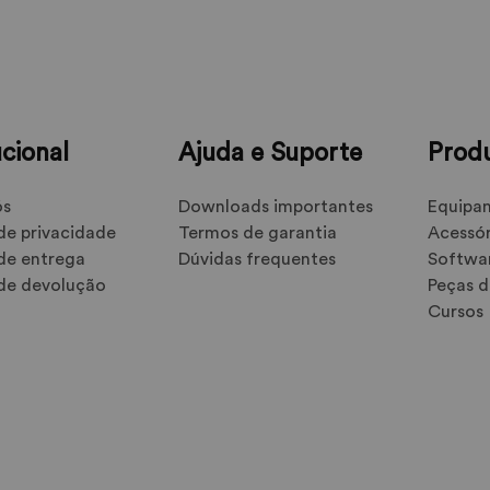
ucional
Ajuda e Suporte
Prod
ós
Downloads importantes
Equipa
 de privacidade
Termos de garantia
Acessór
 de entrega
Dúvidas frequentes
Softwa
 de devolução
Peças d
o
Cursos