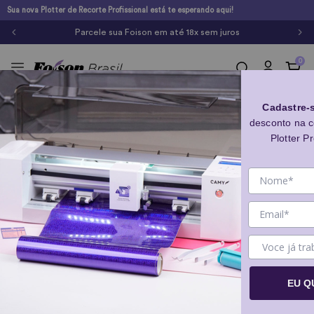
Sua nova Plotter de Recorte Profissional está te esperando aqui!
Parcele sua Foison em
até 18x sem juros
0
Equipamentos
Cadastre-
desconto na 
Plotter Pr
Foison Camy
EU Q
Camy - Plotter de Recorte
Mesa Plana para Camy
Profissional Foison