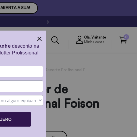
ARANTA A SUA!
0
Olá,
Visitante
Minha conta
anhe
desconto na
otter Profissional
CAMY 2+ - Plotter de Recorte Profissional Foison
- Plotter de
Profissional Foison
QUERO