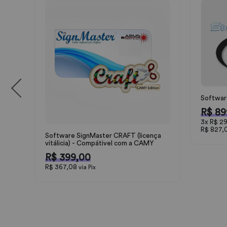
Softwar
R$ 89
3x
R$ 29
R$ 827,
Software SignMaster CRAFT (licença
vitálicia) - Compátivel com a CAMY
R$ 399,00
R$ 367,08
via Pix