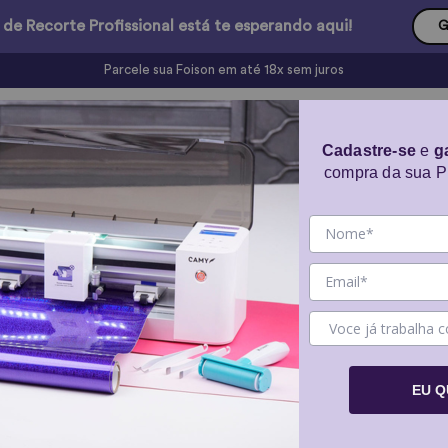
 de Recorte Profissional está te esperando aqui!
G
A Plotter de Recorte Profissional perfeita para você
os
Software
Peças de Reposição
Cursos
Cadastre-se
e
g
compra da sua Pl
Equipamentos
CAMY 2+ 
Recorte 
EU 
Software: