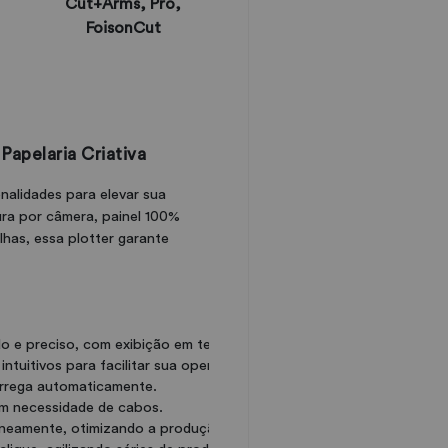
Cut+Arms, Pro,
FoisonCut
Papelaria Criativa
alidades para elevar sua
ura por câmera, painel 100%
has, essa plotter garante
do e preciso, com exibição em tempo real no painel.
 intuitivos para facilitar sua operação.
arrega automaticamente.
em necessidade de cabos.
taneamente, otimizando a produção.