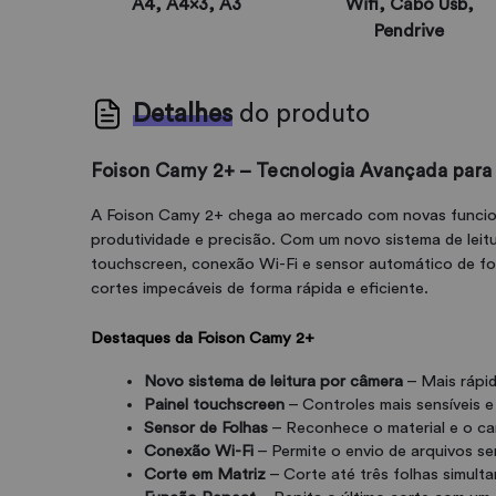
A4, A4x3, A3
Wifi, Cabo Usb,
Pendrive
Detalhes
do produto
Foison Camy 2+ – Tecnologia Avançada para 
A Foison Camy 2+ chega ao mercado com novas funcion
produtividade e precisão. Com um novo sistema de leit
touchscreen, conexão Wi-Fi e sensor automático de fol
cortes impecáveis de forma rápida e eficiente.
Destaques da Foison Camy 2+
Novo sistema de leitura por câmera
 – Mais rápi
Painel touchscreen
 – Controles mais sensíveis e
Sensor de Folhas
 – Reconhece o material e o c
Conexão Wi-Fi
 – Permite o envio de arquivos s
Corte em Matriz
 – Corte até três folhas simul