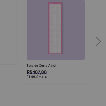
Base
R$
Base de Corte A4x3
R$ 107,80
R$ 99,18
via Pix