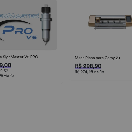
e SignMaster V5 PRO
Mesa Plana para Camy 2+
9,00
R$ 298,90
9,67
R$ 274,99
via Pix
08
via Pix