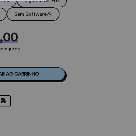
Arms
Signmaster Pro
Sem Software
,00
sem juros
AR AO CARRINHO