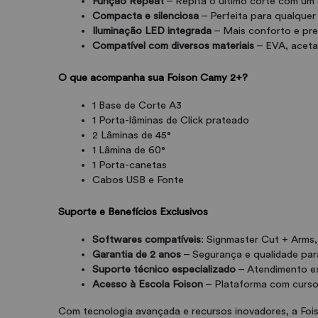
Função Repeat
 – Repita o último corte com um 
Compacta e silenciosa
 – Perfeita para qualquer
Iluminação LED integrada
 – Mais conforto e pr
Compatível com diversos materiais
 – EVA, acetat
O que acompanha sua Foison Camy 2+?
1 Base de Corte A3
1 Porta-lâminas de Click prateado
2 Lâminas de 45°
1 Lâmina de 60°
1 Porta-canetas
Cabos USB e Fonte
Suporte e Benefícios Exclusivos
Softwares compatíveis
: Signmaster Cut + Arms,
Garantia de 2 anos
 – Segurança e qualidade pa
Suporte técnico especializado
 – Atendimento ex
Acesso à Escola Foison
 – Plataforma com curso
Com tecnologia avançada e recursos inovadores, a Fois