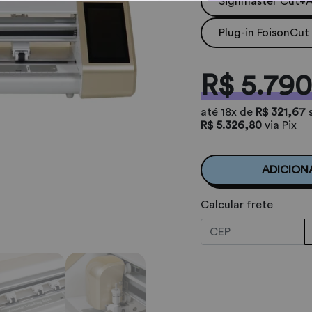
Signmaster Cut+
Plug-in FoisonCut
R$ 5.790
até
18x
de
R$ 321,67
R$ 5.326,80
via Pix
ADICION
Calcular frete