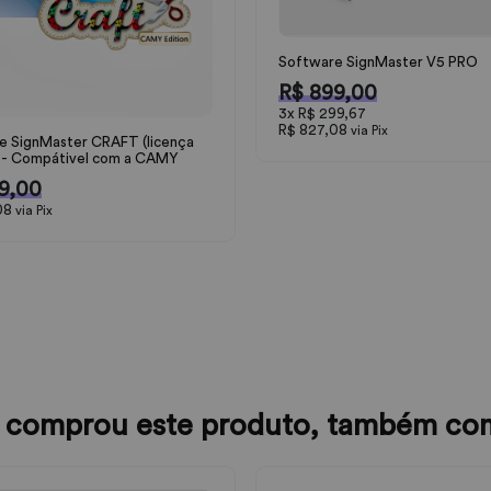
Software SignMaster V5 PRO
R$ 899,00
3x
R$ 299,67
R$ 827,08
via Pix
e SignMaster CRAFT (licença
a) - Compátivel com a CAMY
9,00
08
via Pix
comprou este produto, também co