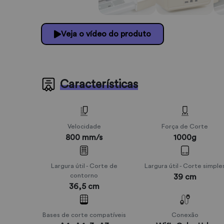
Veja o vídeo do produto
Características
Velocidade
Força de Corte
800 mm/s
1000g
Largura útil - Corte de
Largura útil - Corte simple
contorno
39 cm
36,5 cm
Bases de corte compatíveis
Conexão