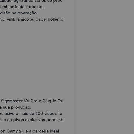
clique, agilizando séries de produção.
 ambiente de trabalho.
ecisão na operação.
o, vinil, lamicote, papel holler, paraná e muito mais.
 Signmaster V5 Pro e Plug-in FoisonCut
ra sua produção.
clusivo e mais de 300 vídeos tutoriais no YouTube.
s e arquivos exclusivos para impulsionar seu negócio.
on Camy 2+ é a parceira ideal