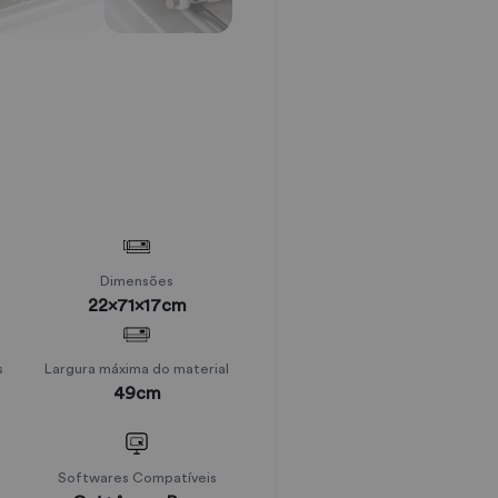
Dimensões
22x71x17cm
s
Largura máxima do material
49cm
Softwares Compatíveis