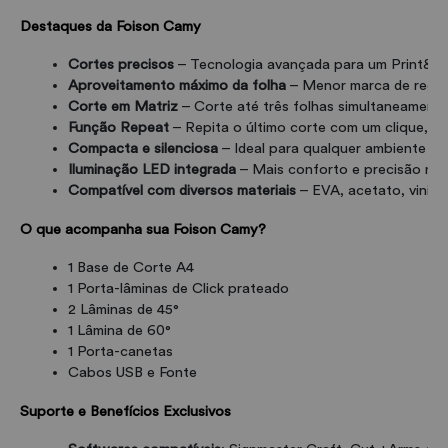
Destaques da Foison Camy
Cortes precisos
 – Tecnologia avançada para um Print&Cu
Aproveitamento máximo da folha
 – Menor marca de regis
Corte em Matriz
 – Corte até três folhas simultaneament
Função Repeat
 – Repita o último corte com um clique, a
Compacta e silenciosa
 – Ideal para qualquer ambiente de
Iluminação LED integrada
 – Mais conforto e precisão na
Compatível com diversos materiais
 – EVA, acetato, vinil, 
O que acompanha sua Foison Camy?
1 Base de Corte A4
1 Porta-lâminas de Click prateado
2 Lâminas de 45°
1 Lâmina de 60°
1 Porta-canetas
Cabos USB e Fonte
Suporte e Benefícios Exclusivos