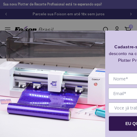
Sua nova Plotter de Recorte Profissional está te esperando aqui!
Parcele sua Foison em
até 18x sem juros
0
Cadastre-
Camy - VIP
desconto na 
Plotter Pr
EU Q